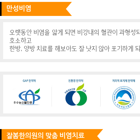
만성비염
오랫동안 비염을 앓게 되면 비강내의 혈관이 과형성되
호소하고
한방, 양방 치료를 해보아도 잘 낫지 않아 포기하게 
잘봄한의원의 맞춤 비염치료