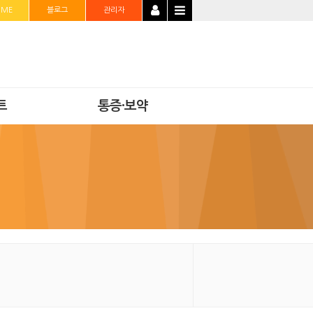
OME
블로그
관리자
트
통증·보약