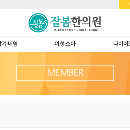
H
감기·비염
여성·소아
다이어
MEMBER