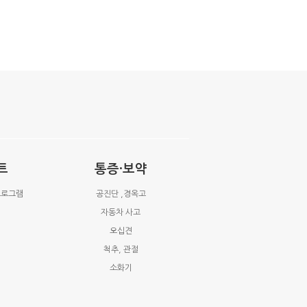
트
통증·보약
프로그램
공진단 ,경옥고
자동차 사고
오십견
척추, 관절
소화기