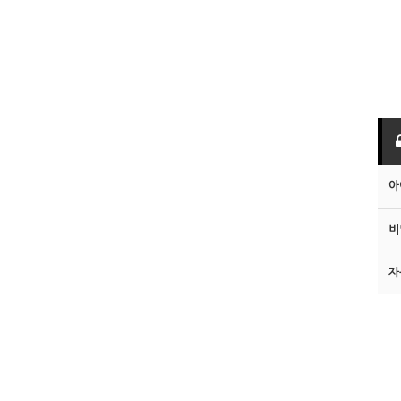
아
비
자