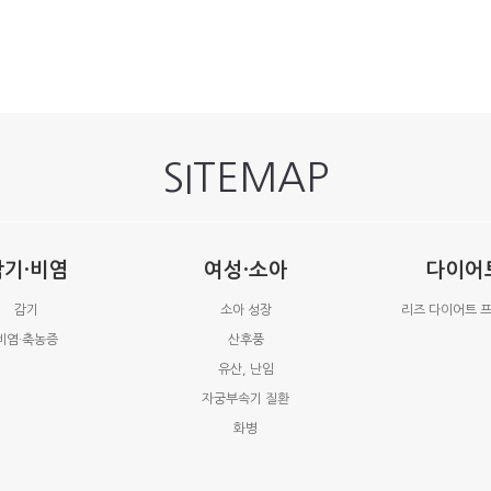
SITEMAP
감기·비염
여성·소아
다이어
감기
소아 성장
리즈 다이어트 
비염·축농증
산후풍
유산, 난임
자궁부속기 질환
화병