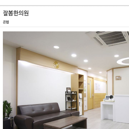
잘봄한의원
온웹