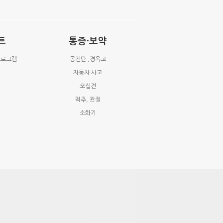
트
통증·보약
프로그램
공진단 ,경옥고
자동차 사고
오십견
척추, 관절
소화기