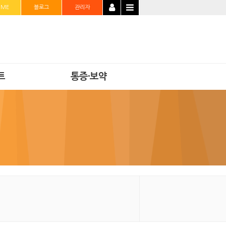
OME
블로그
관리자
트
통증·보약