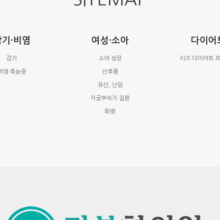
감기·비염
여성·소아
다이어
감기
소아 성장
리즈 다이어트 
비염·축농증
산후풍
유산, 난임
자궁부속기 질환
화병