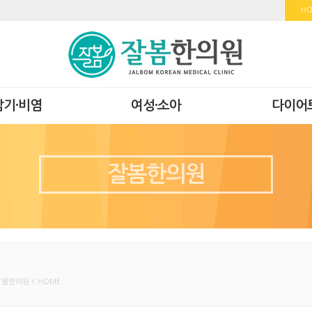
H
감기·비염
여성·소아
다이어
잘봄한의원
잘봄한의원 < HOME