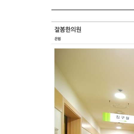
잘봄한의원
온웹