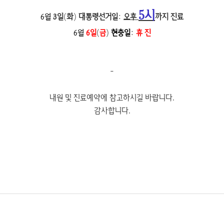
5시
6월
3일
(
화
)
대통령선거일
:
오후
까지 진료
6월
6일
(
금
)
현충일
:
휴 진
-
내원 및 진료예약에 참고하시길 바랍니다.
감사합니다.