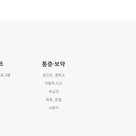
트
통증·보약
프로그램
공진단 ,경옥고
자동차 사고
오십견
척추, 관절
소화기