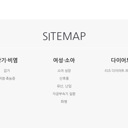
SITEMAP
감기·비염
여성·소아
다이어
감기
소아 성장
리즈 다이어트 
비염·축농증
산후풍
유산, 난임
자궁부속기 질환
화병