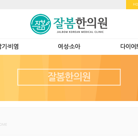
H
감기·비염
여성·소아
다이어
잘봄한의원
HOME