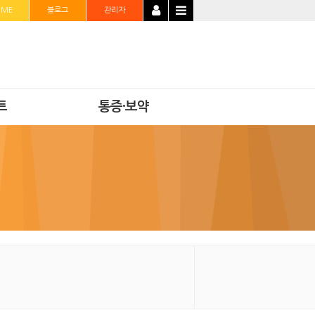
OME
블로그
관리자
트
통증·보약